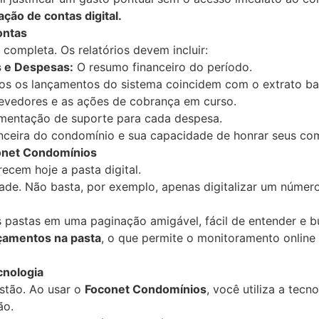
ação de contas digital.
ontas
completa. Os relatórios devem incluir:
s e Despesas:
O resumo financeiro do período.
os os lançamentos do sistema coincidem com o extrato ba
devedores e as ações de cobrança em curso.
entação de suporte para cada despesa.
nceira do condomínio e sua capacidade de honrar seus co
conet Condomínios
ecem hoje a pasta digital.
idade. Não basta, por exemplo, apenas digitalizar um númer
s pastas em uma paginação amigável, fácil de entender e b
çamentos na pasta
, o que permite o monitoramento online
cnologia
stão. Ao usar o
Foconet Condomínios
, você utiliza a tecn
ão.