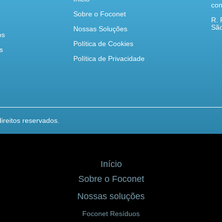
con
Sobre o Foconet
R. 
São
Nossas Soluções
os
Política de Cookies
s
Política de Privacidade
ireitos reservados.
Início
Sobre o Foconet
Nossas soluções
Foconet Resíduos