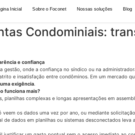
gina Inicial
Sobre o Foconet
Nossas soluções
Blog
tas Condominiais: tran
rência e confiança
 gestão, onde a confiança no síndico ou na administrador
 atrito e insatisfação entre condôminos. Em um mercado qu
s uma exigência
.
ão funciona mais?
s, planilhas complexas e longas apresentações em assemble
veem os dados uma vez por ano, ou mediante solicitação f
 de dados em planilhas ou sistemas desconectados leva a 
cil justificar um gasto pontual sem o acesso imediato ao c