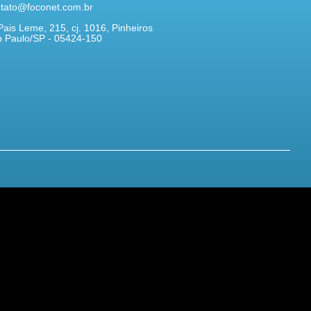
tato@foconet.com.br
Pais Leme, 215, cj. 1016, Pinheiros
 Paulo/SP - 05424-150