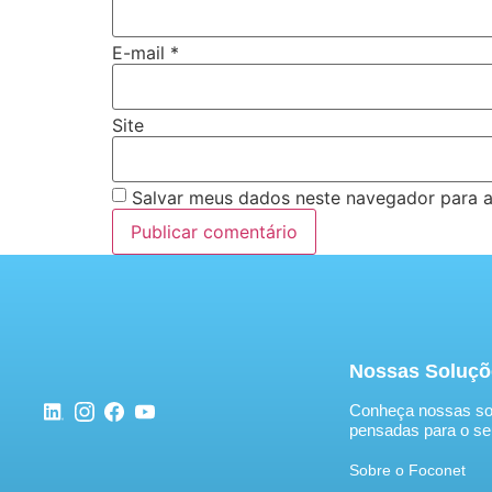
E-mail
*
Site
Salvar meus dados neste navegador para a
Nossas Soluçõ
Conheça nossas so
pensadas para o se
Sobre o Foconet