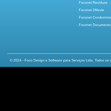
Foconet Resíduos
Foconet 2Movie
Foconet Condomíni
Foconet Documento
© 2024 - Foco Design e Software para Serviços Ltda. Todos os d