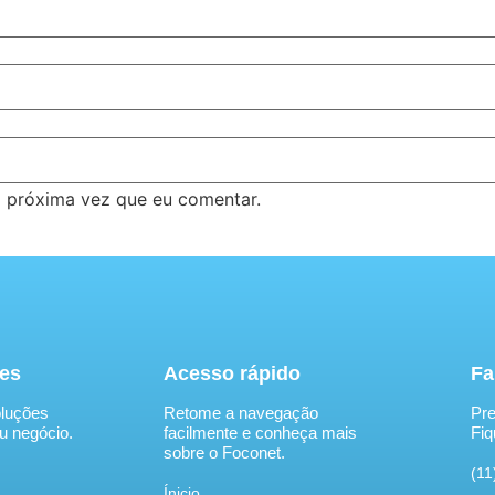
 próxima vez que eu comentar.
es
Acesso rápido
Fa
luções
Retome a navegação
Pre
u negócio.
facilmente e conheça mais
Fiq
sobre o Foconet.
(11
Ínicio