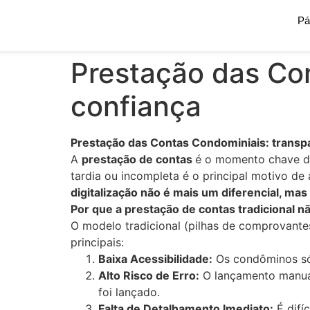
Pá
Ir
para
o
Prestação das Con
conteúdo
confiança
Prestação das Contas Condominiais: transpa
A
prestação de contas
é o momento chave da
tardia ou incompleta é o principal motivo de
digitalização não é mais um diferencial, ma
Por que a prestação de contas tradicional n
O modelo tradicional (pilhas de comprovante
principais:
Baixa Acessibilidade:
Os condôminos só 
Alto Risco de Erro:
O lançamento manual
foi lançado.
Falta de Detalhamento Imediato:
É difí