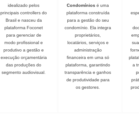
idealizado pelos
Condomínios
é uma
principais controllers do
plataforma construída
esp
Brasil e nasceu da
para a gestão do seu
plataforma Foconet
condomínio. Ela integra
do
para gerenciar de
proprietários,
emp
modo profissional e
locatários, serviços e
sua
produtivo a gestão e
administração
for
execução orçamentária
financeira em uma só
plat
das produções do
plataforma, garantindo
a t
segmento audiovisual.
transparência e ganhos
p
de produtividade para
prá
os gestores.
prod