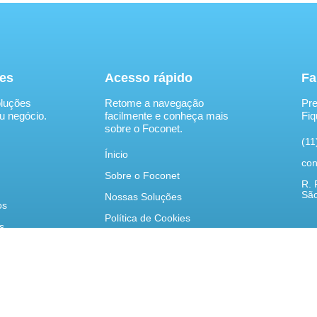
es
Acesso rápido
Fa
luções
Retome a navegação
Pre
u negócio.
facilmente e conheça mais
Fiq
sobre o Foconet.
(11
Ínicio
con
Sobre o Foconet
R. 
São
Nossas Soluções
os
Política de Cookies
s
Política de Privacidade